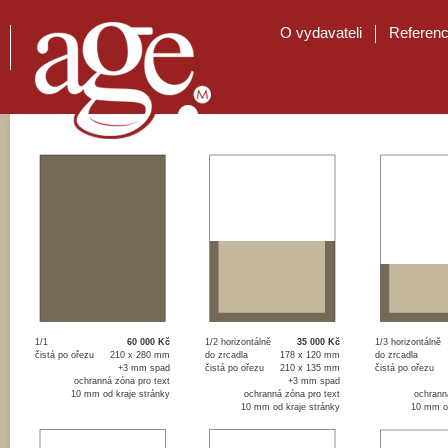
O vydavateli
Referen
1/1
60 000 Kč
1/2 horizontálně
35 000 Kč
1/3 horizontálně
čistá po ořezu
210 x 280 mm
do zrcadla
178 x 120 mm
do zrcadla
+3 mm spad
čistá po ořezu
210 x 135 mm
čistá po ořezu
ochranná zóna pro text
+3 mm spad
10 mm od kraje stránky
ochranná zóna pro text
ochrann
10 mm od kraje stránky
10 mm od