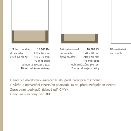
1/4 horizontálně
15 000 Kč
1/6 horizontálně
10 000 Kč
1/6 vertikálně
do zrcadla
178 x 62 mm
do zrcadla
178 x 40 mm
do zrcadla
čistá po ořezu
210 x 77 mm
čistá po ořezu
210 x 55 mm
+3 mm spad
+3 mm spad
ochranná zóna pro text
ochranná zóna pro text
10 mm od kraje stránky
10 mm od kraje stránky
Uzávěrka objednávek inzerce: 10 dní před uveřejněním inzerátu.
Uzávěrka odevzdání inzertních podkladů: 10 dní před uveřejněním inzerátu.
Zpracování podkladů: tiskové pdf, CMYK
Ceny jsou uvedeny bez DPH.