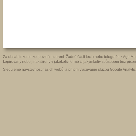
Za obsah inzerce zodpovídá inzerent. Žádné části textu nebo fotografie z Age 
kopírovány nebo jinak šířeny v jakékoliv formě či jakýmkoliv způsobem bez pís
Sledujeme návštěvnost našich webů, a přitom využíváme službu Google Analytics