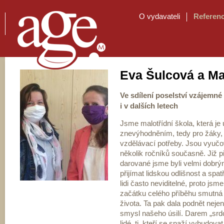
O vydavateli
Referen
Eva Šulcová a Ma
Ve sdílení poselství vzájemn
i v dalších letech
Jsme malotřídní škola, která je
znevýhodněním, tedy pro žáky, k
vzdělávací potřeby. Jsou vyučov
několik ročníků současně. Již 
darované jsme byli velmi dobrý
přijímat lidskou odlišnost a spa
lidi často neviditelné, proto jsm
začátku celého příběhu smutná 
života. Ta pak dala podnět neje
smysl našeho úsilí. Darem „srdc
lidé, ti, kteří se snaží vybudovat