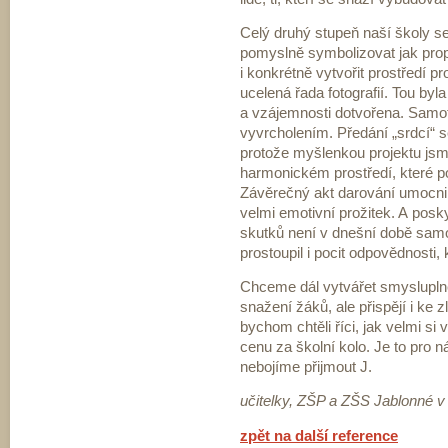
Celý druhý stupeň naší školy se 
pomyslně symbolizovat jak prop
i konkrétně vytvořit prostředí p
ucelená řada fotografií. Tou byl
a vzájemnosti dotvořena. Samo
vyvrcholením. Předání „srdcí“ se
protože myšlenkou projektu jsme
harmonickém prostředí, které 
Závěrečný akt darování umocnil 
velmi emotivní prožitek. A posk
skutků není v dnešní době sam
prostoupil i pocit odpovědnosti,
Chceme dál vytvářet smysluplné
snažení žáků, ale přispějí i ke
bychom chtěli říci, jak velmi si
cenu za školní kolo. Je to pro n
nebojíme přijmout J.
učitelky, ZŠP a ZŠS Jablonné v
zpět na další reference