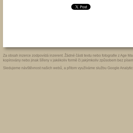
Za obsah inzerce zodpovídá inzerent. Žádné části textu nebo fotografie z Age 
kopírovány nebo jinak šířeny v jakékoliv formě či jakýmkoliv způsobem bez pís
Sledujeme návštěvnost našich webů, a přitom využíváme službu Google Analytics