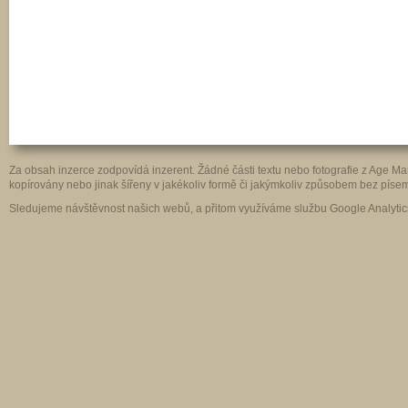
Za obsah inzerce zodpovídá inzerent. Žádné části textu nebo fotografie z Age 
kopírovány nebo jinak šířeny v jakékoliv formě či jakýmkoliv způsobem bez pís
Sledujeme návštěvnost našich webů, a přitom využíváme službu Google Analytics