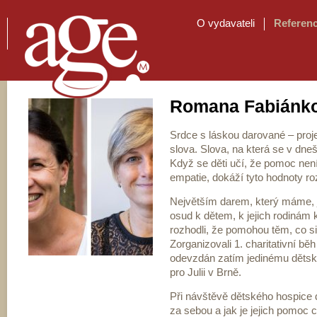
O vydavateli
Referen
Romana Fabiánko
Srdce s láskou darované – proje
slova. Slova, na která se v dn
Když se děti učí, že pomoc není
empatie, dokáží tyto hodnoty rozv
Největším darem, který máme, je
osud k dětem, k jejich rodinám k
rozhodli, že pomohou těm, co s
Zorganizovali 1. charitativní bě
odevzdán zatím jedinému dětsk
pro Julii v Brně.
Při návštěvě dětského hospice d
za sebou a jak je jejich pomoc c