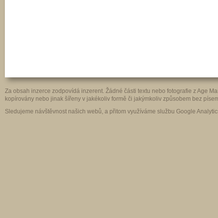
Za obsah inzerce zodpovídá inzerent. Žádné části textu nebo fotografie z Age 
kopírovány nebo jinak šířeny v jakékoliv formě či jakýmkoliv způsobem bez pís
Sledujeme návštěvnost našich webů, a přitom využíváme službu Google Analytics