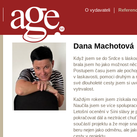
O vydavateli
Referen
Dana Machotová
Když jsem se do Srdce s láskou
brala jsem ho jako možnost něco
Postupem času jsem ale pochop
v laskavosti, pomoci druhým a
své dlouholeté cesty jsem si uvě
vytrvalost.
Každým rokem jsem získala nové
Naučila jsem se více spolupraco
Letošní ocenění v Síni slávy je 
pokračovat dál a neztrácet ch
součástí projektu a že moje sn
beru nejen jako odměnu, ale jak
cesty v projektu.