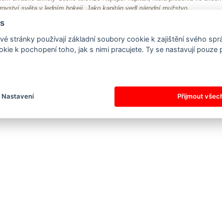
rovství světa v ledním hokeji. Jako kapitán vedl národní mužstvo
věrečných dnech MS 1947 v Praze, na ZOH a MS 1948 ve Svatém Mořici a
s
S 1949 ve Stockholmu, kde byl i jeho hrajícím koučem. Reprezentace pod
 vedením vybojovala své první dva tituly mistrů světa, olympijské stříbro a tři
é stránky používají základní soubory cookie k zajištění svého sp
pská prvenství. Už padesát let žije s rodinou ve Švédsku, ale do rodné země
kie k pochopení toho, jak s nimi pracujete. Ty se nastavují pouze
tále rád vrací.
 na další reference
Nastavení
Přijmout všec