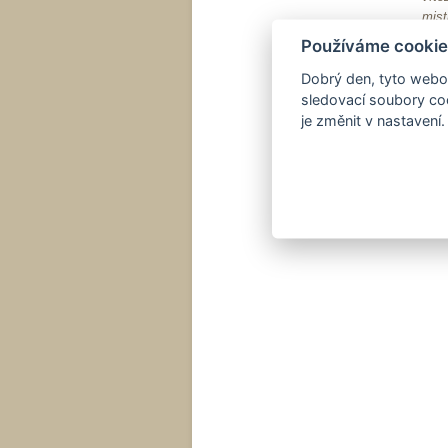
mist
v zá
Používáme cookie
na M
jeho
Dobrý den, tyto webov
evro
sledovací soubory coo
se s
je změnit v nastavení.
zpět