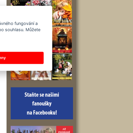
rávného fungování a
 po souhlasu. Můžete
hny