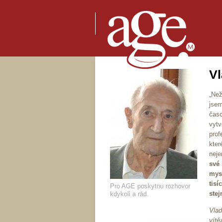
Vl
„Než
jsem
časo
vytv
prof
kter
neje
své 
mysl
tisí
Pro AGE poskytnu rozhovor
stej
kdykoli a rád.
Vlad
vítě