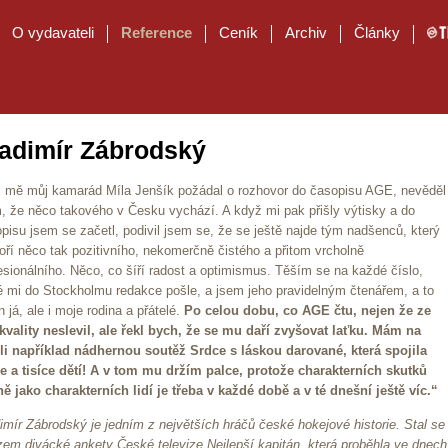
O vydavateli
Reference
Ceník
Archiv
Články
adimír Zábrodský
 mě můj kamarád Míla Jenšík požádal o rozhovor do časopisu AGE, nevěděl
, že něco takového v Česku vychází. A když mi pak přišly výtisky a do
pisu jsem se začetl, podivil jsem se, že se ještě najde tým nadšenců, který
oří něco tak pozitivního, nekomerčně čistého a přitom vrcholně
esionálního. Něco, co šíří radost a optimismus. Těším se na každé číslo,
é mi do Stockholmu redakce pošle, a jsem jeho pravidelným čtenářem, a to
n já, ale i moje rodina a přátelé.
Po celou dobu, co AGE čtu, nejen že ze
kvality neslevil, ale řekl bych, že se mu daří zvyšovat laťku. Mám na
i například nádhernou soutěž Srdce s láskou darované, která spojila
ce a tisíce dětí! A v tom mu držím palce, protože charakterních skutků
ně jako charakterních lidí je třeba v každé době a v té dnešní ještě víc.“
imír Zábrodský je jedním z největších hráčů české hokejové historie. Stal se
zem divácké ankety České televize Nejlepší kapitán, která proběhla ve dnech