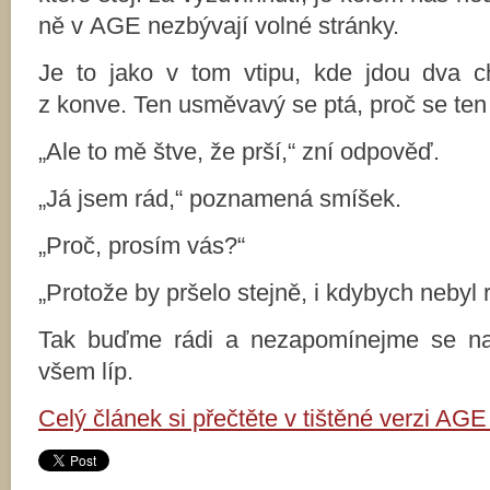
ně v AGE nezbývají volné stránky.
Je to jako v tom vtipu, kde jdou dva chl
z konve. Ten usměvavý se ptá, proč se ten
„Ale to mě štve, že prší,“ zní odpověď.
„Já jsem rád,“ poznamená smíšek.
„Proč, prosím vás?“
„Protože by pršelo stejně, i kdybych nebyl r
Tak buďme rádi a nezapomínejme se n
všem líp.
Celý článek si přečtěte v tištěné verzi AGE