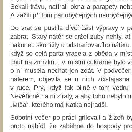
Sekali trávu, natírali okna a parapety ne
A zažili při tom pár obyčejných neobyčejný
Do vrat se pustila dívčí část výpravy v p
zabrat. Starý nátěr se držel zuby nehty, ať
nakonec skončily u odstraňovacího nátěru.
když se celá parta vracela z oběda v mís
chuť na zmrzlinu. V místní cukrárně bylo v
o ní musela nechat jen zdát. V podvečer
nátěrem, objevila se u nich zčistajasna
v ruce. Prý, když tak pilně v tom vedru p
Nevěřícně na ni zíraly, a aby toho nebylo m
„Míša“, kterého má Katka nejradši.
Sobotní večer po práci grilovali a žízeň b
proto nabídl, že zaběhne do hospody pro