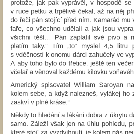
protože, jak pak vyprávěl, v hospodě se n
v ruce petku a trpělivě čekal, až na něj př
do řeči pán stojící před ním. Kamarád mu v
faře, co všechno udělali a jak jsou vypra
všichni těší… Pán zaplatil své pivo a n
platím taky.“ Tím „to“ myslel 4,5 litr
s vděčností k onomu dárci zahučely ve vyp
A aby toho bylo do třetice, ještě ten večer
včelař a věnoval každému kilovku voňav
Americký spisovatel William Saroyan na
kolem sebe, a když nalezneš, vylákej ho z
zaskví v plné kráse.“
Někdy to hledání a lákání dobra z úkrytu d
samo. Záleží však jen na úhlu pohledu, p
které stojí za vyzdvihnutí, je kolem nás ne