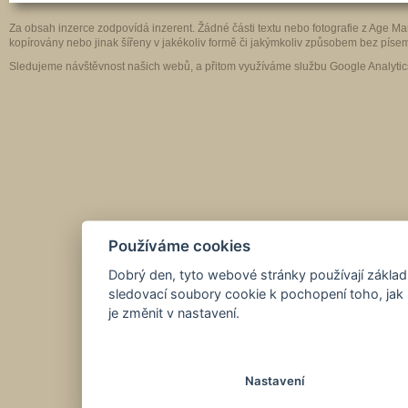
Za obsah inzerce zodpovídá inzerent. Žádné části textu nebo fotografie z Age 
kopírovány nebo jinak šířeny v jakékoliv formě či jakýmkoliv způsobem bez pís
Sledujeme návštěvnost našich webů, a přitom využíváme službu Google Analytics
Používáme cookies
Dobrý den, tyto webové stránky používají základ
sledovací soubory cookie k pochopení toho, jak 
je změnit v nastavení.
Nastavení