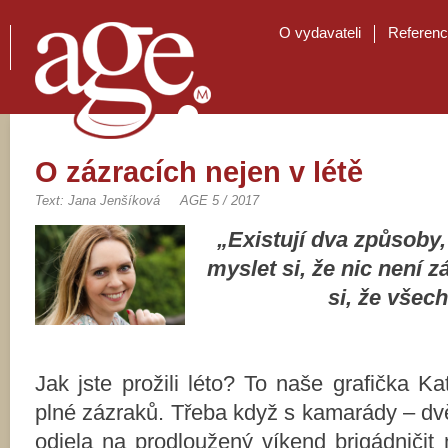
O vydavateli
Referen
O zázracích nejen v létě
Text: Jana Jenšíková
AGE 5 / 2017
„Existují dva způsoby, j
myslet si, že nic není z
si, že všech
Jak jste prožili léto? To naše grafička K
plné zázraků. Třeba když s kamarády – dv
odjela na prodloužený víkend brigádničit