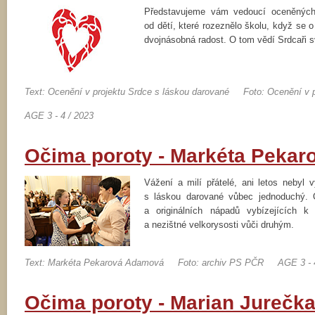
Představujeme vám vedoucí oceněných 
od dětí, které rozeznělo školu, když se 
dvojnásobná radost. O tom vědí Srdcaři 
Text: Ocenění v projektu Srdce s láskou darované
Foto: Ocenění v 
AGE 3 - 4 / 2023
Očima poroty - Markéta Peka
Vážení a milí přátelé, ani letos nebyl 
s láskou darované vůbec jednoduchý.
a originálních nápadů vybízejících k h
a nezištné velkorysosti vůči druhým.
Text: Markéta Pekarová Adamová
Foto: archiv PS PČR
AGE 3 - 
Očima poroty - Marian Jurečk