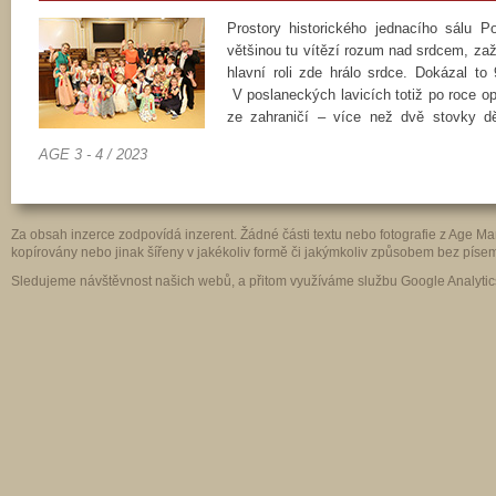
Prostory historického jednacího sálu 
většinou tu vítězí rozum nad srdcem, zaž
hlavní roli zde hrálo srdce. Dokázal to
V poslaneckých lavicích totiž po roce opět
ze zahraničí – více než dvě stovky d
s organizátory a podporovateli tohoto pro
AGE 3 - 4 / 2023
Za obsah inzerce zodpovídá inzerent. Žádné části textu nebo fotografie z Age 
kopírovány nebo jinak šířeny v jakékoliv formě či jakýmkoliv způsobem bez pís
Sledujeme návštěvnost našich webů, a přitom využíváme službu Google Analytics