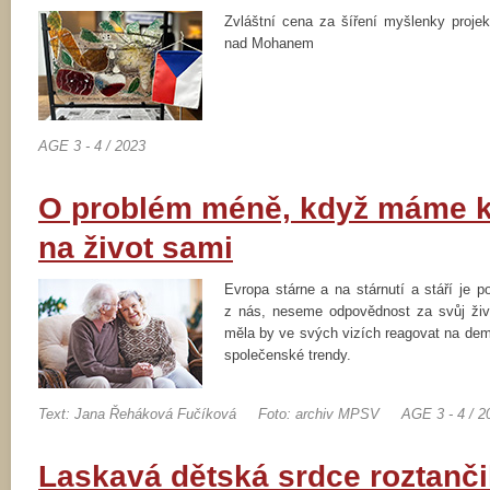
Zvláštní cena za šíření myšlenky projek
nad Mohanem
AGE 3 - 4 / 2023
O problém méně, když máme k
na život sami
Evropa stárne a na stárnutí a stáří je p
z nás, neseme odpovědnost za svůj živo
měla by ve svých vizích reagovat na dem
společenské trendy.
Text: Jana Řeháková Fučíková
Foto: archiv MPSV
AGE 3 - 4 / 2
Laskavá dětská srdce roztanč