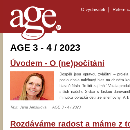
O vydavateli
Referen
AGE 3 - 4 / 2023
Úvodem - O (ne)počítání
Dospělí jsou opravdu zvláštní – projel
poslouchala naléhavý hlas na druhém konc
hlavně čísla. To lidi zajímá.“ Volala produ
sítích našeho Srdce s láskou darované
minutku obrázků dětí ze sněmovny. A k
Přece jen je to taková okrajová zprávičk
Text: Jana Jenšíková
AGE 3 - 4 / 2023
Rozdáváme radost a máme z t