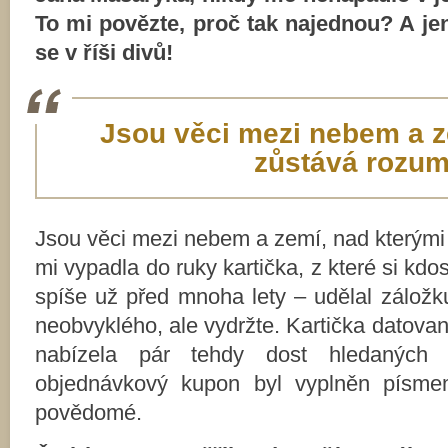
To mi povězte, proč tak najednou? A jen
se v říši divů!
Jsou věci mezi nebem a z
zůstává rozum 
Jsou věci mezi nebem a zemí, nad kterými 
mi vypadla do ruky kartička, z které si kdo
spíše už před mnoha lety – udělal záložk
neobvyklého, ale vydržte. Kartička datov
nabízela pár tehdy dost hledaných k
objednávkový kupon byl vyplněn písme
povědomé.