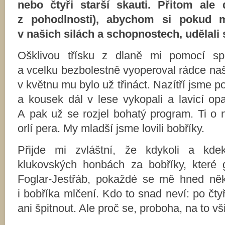
nebo čtyři starší skauti. Přitom ale 
z pohodlnosti), abychom si pokud 
v našich silách a schopnostech, udělali 
Ošklivou třísku z dlaně mi pomocí spí
a vcelku bezbolestně vyoperoval rádce naš
v květnu mu bylo už třináct. Nazítří jsme p
a kousek dál v lese vykopali a lavicí opat
A pak už se rozjel bohatý program. Ti o n
orlí pera. My mladší jsme lovili bobříky.
Přijde mi zvláštní, že kdykoli a kd
klukovských honbách za bobříky, které 
Foglar-Jestřáb, pokaždé se mě hned něk
i bobříka mlčení. Kdo to snad neví: po čty
ani špitnout. Ale proč se, proboha, na to v