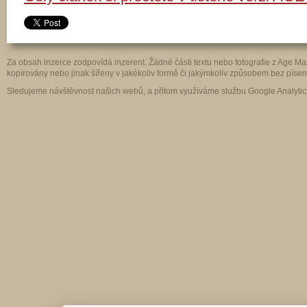
Za obsah inzerce zodpovídá inzerent. Žádné části textu nebo fotografie z Age 
kopírovány nebo jinak šířeny v jakékoliv formě či jakýmkoliv způsobem bez pís
Sledujeme návštěvnost našich webů, a přitom využíváme službu Google Analytics