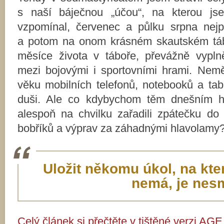
s naší báječnou „účou“, na kterou j
vzpomínal, červenec a půlku srpna nej
a potom na onom krásném skautském táb
měsíce života v táboře, převážně vypl
mezi bojovými i sportovními hrami. Nem
věku mobilních telefonů, notebooků a tab
duši. Ale co kdybychom těm dnešním 
alespoň na chvilku zařadili zpátečku do
bobříků a výprav za záhadnými hlavolamy
Uložit někomu úkol, na kter
nemá, je nes
Celý článek si přečtěte v tištěné verzi AGE