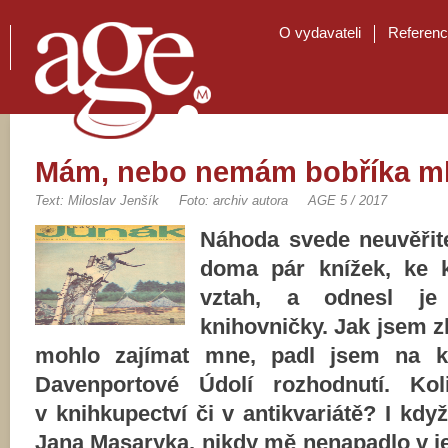
O vydavateli
Referen
Mám, nebo nemám bobříka m
Text: Miloslav Jenšík
Foto: archiv autora
AGE 5 / 2017
Náhoda svede neuvěřit
doma pár knížek, ke
vztah, a odnesl je
knihovničky. Jak jsem 
mohlo zajímat mne, padl jsem na k
Davenportové Údolí rozhodnutí. Kol
v knihkupectví či v antikvariátě? I když
Jana Masaryka, nikdy mě nenapadlo v její