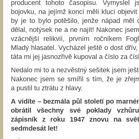
producent tohoto časopisu. Vymyslel j
bojovku, na jejímž konci měli kluci objevi
by je to bylo potěšilo, jenže nápad měl 
dělal, notýsek ne a ne najít! Nakonec jse
vzácnější relikvií, prvním ročníkem Fog
Mladý hlasatel. Vycházel ještě o dost dřív,
táta mi jej jasnozřivě kupoval a číslo za č
Nedalo mi to a nezvěstný sešitek jsem ješ
Nakonec jsem se smířil s tím, že je zřej
a pustil tu ztrátu z hlavy.
A vidíte – bezmála půl století po marné
obrátil všechny své poklady vzhůr
zápisník z roku 1947 znovu na svě
sedmdesát let!