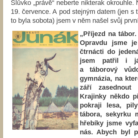
Slůvko „právě“ neberte nikterak okrouhle. 
19. července. A pod stejným datem (jen s 
to byla sobota) jsem v něm našel svůj prvn
„Příjezd na tábor
Opravdu jsme je
čtrnácti do jeden
jsem patřil i j
a táborový vůdc
gymnázia, na kte
září zasednout
Krajinky někdo p
pokraji lesa, pi
tábora, sekyrku 
hřebíky jsme vyfa
nás. Abych byl p