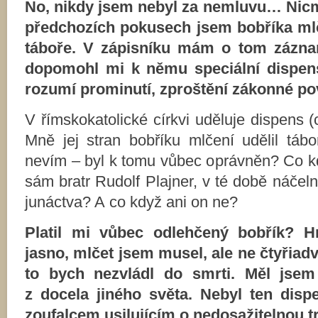
No, nikdy jsem nebyl za nemluvu… Nic
předchozích pokusech jsem bobříka mlč
táboře. V zápisníku mám o tom zázna
dopomohl mi k němu speciální dispens
rozumí prominutí, zproštění zákonné po
V římskokatolické církvi uděluje dispens 
Mně jej stran bobříku mlčení udělil tá
nevím – byl k tomu vůbec oprávněn? Co k
sám bratr Rudolf Plajner, v té době náče
junáctva? A co když ani on ne?
Platil mi vůbec odlehčený bobřík? H
jasno, mlčet jsem musel, ale ne čtyřiad
to bych nezvládl do smrti. Měl jsem
z docela jiného světa. Nebyl ten disp
zoufalcem usilujícím o nedosažitelnou t