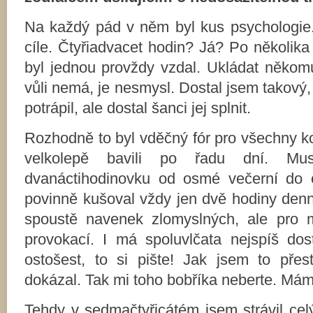
Na každý pád v něm byl kus psychologie. 
cíle. Čtyřiadvacet hodin? Já? Po několik
byl jednou provždy vzdal. Ukládat někomu 
vůli nemá, je nesmysl. Dostal jsem takový,
potrápil, ale dostal šanci jej splnit.
Rozhodně to byl vděčný fór pro všechny k
velkolepě bavili po řadu dní. Mu
dvanáctihodinovku od osmé večerní do 
povinně kušoval vždy jen dvě hodiny denn
spoustě navenek zlomyslných, ale pro 
provokací. I má spoluvlčata nejspíš dost
ostošest, to si pište! Jak jsem to pře
dokázal. Tak mi toho bobříka neberte. Mám
Tehdy v sedmačtyřicátém jsem strávil cel