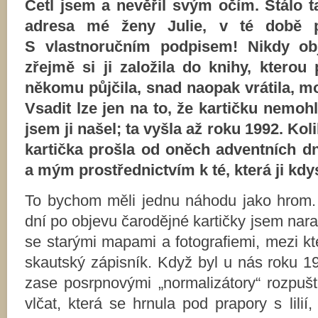
Četl jsem a nevěřil svým očím. Stálo t
adresa mé ženy Julie, v té době pa
S vlastnoručním podpisem! Nikdy obj
zřejmě si ji založila do knihy, kterou
někomu půjčila, snad naopak vrátila, m
Vsadit lze jen na to, že kartičku nemohl
jsem ji našel; ta vyšla až roku 1992. Ko
kartička prošla od oněch adventních dn
a mým prostřednictvím k té, která ji kd
To bychom měli jednu náhodu jako hrom. 
dní po objevu čarodějné kartičky jsem nara
se starými mapami a fotografiemi, mezi kt
skautský zápisník. Když byl u nás roku 
zase posrpnovými „normalizátory“ rozpuš
vlčat, která se hrnula pod prapory s lili