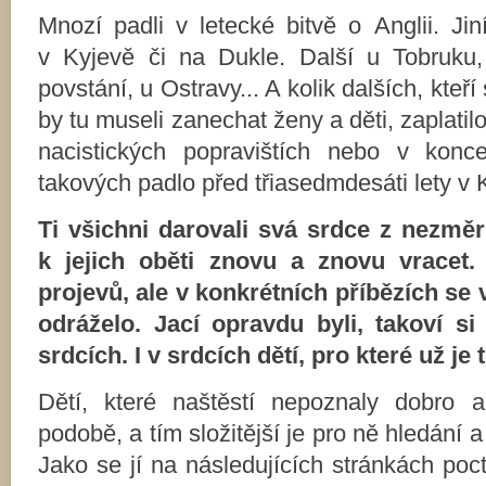
Mnozí padli v letecké bitvě o Anglii. Ji
v Kyjevě či na Dukle. Další u Tobruku
povstání, u Ostravy... A kolik dalších, kteří
by tu museli zanechat ženy a děti, zaplatil
nacistických popravištích nebo v konce
takových padlo před třiasedmdesáti lety v
Ti všichni darovali svá srdce z nezmě
k jejich oběti znovu a znovu vracet.
projevů, ale v konkrétních příbězích se 
odráželo. Jací opravdu byli, takoví si
srdcích. I v srdcích dětí, pro které už je 
Dětí, které naštěstí nepoznaly dobro an
podobě, a tím složitější je pro ně hledání 
Jako se jí na následujících stránkách poc