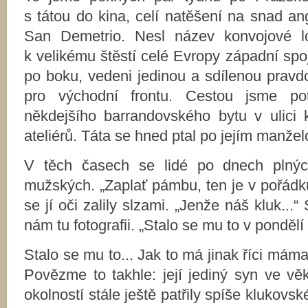
s tátou do kina, celí natěšení na snad an
San Demetrio. Nesl název konvojové lo
k velikému štěstí celé Evropy západní spo
po boku, vedeni jedinou a sdílenou pravd
pro východní frontu. Cestou jsme po
někdejšího barrandovského bytu v ulici 
ateliérů. Táta se hned ptal po jejím manžel
V těch časech se lidé po dnech plných
mužských. „Zaplať pámbu, ten je v pořádku,“
se jí oči zalily slzami. „Jenže náš kluk...
nám tu fotografii. „Stalo se mu to v pondě
Stalo se mu to... Jak to má jinak říci máma
Povězme to takhle: její jediný syn ve vě
okolností stále ještě patřily spíše klukovs