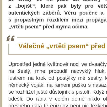
z „bojišť“, které pak byly pro vět
autentických záběrů. Věru poučné a 
s propastným rozdílem mezi propagan
„vrtěti psem“ před mýma očima.
Válečné „vrtěti psem“ pře
Uprostřed jedné květnové noci ve dvaačtyř
na šestý, mne probudil nezvyklý hluk
lustrem na krok od postýlky mé sestry, k
německý voják, na rameni pušku s nasa
se rozhlížel ještě důstojník s pistolí. Kdy
odešli. Do rána v celém domě nikdo ok
přesného data té epizody není nic těžkéh