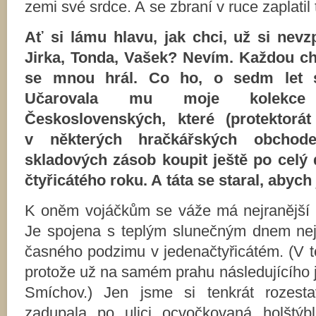
zemi své srdce. A se zbraní v ruce zaplatil
Ať si lámu hlavu, jak chci, už si nev
Jirka, Tonda, Vašek? Nevím. Každou chv
se mnou hrál. Co ho, o sedm let s
Učarovala mu moje kolekce 
Československých, které (protektorát
v některých hračkářských obcho
skladových zásob koupit ještě po celý 
čtyřicátého roku. A táta se staral, abych 
K oněm vojáčkům se váže má nejranější 
Je spojena s teplým slunečným dnem nej
časného podzimu v jedenačtyřicátém. (V 
protože už na samém prahu následujícího j
Smíchov.) Jen jsme si tenkrát rozesta
zadupala po ulici ocvočkovaná holštýbl