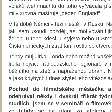
vojáků wehrmachtu do toho vyřvávala píse
milý zrovna mašíruje „gegen England“.
V té době Němci vítězili ještě i v Rusku. N
jak jsem usoudil později, asi motivován i ji
že oni u toho kdesi u Kyjeva nebo u Sm
Čísla německých ztrát tam rostla se čtve
Tehdy můj Jirka, Tonda nebo možná Vašek 
líbila nejvíc: francouzského legionáře v
běžícího na zteč s napřaženou zbraní. Nam
a jako kdybych i dnes slyšel jeho vítězoslav
Pochod do filmařského městečka a
odehrával někdy i dvakrát třikrát týdn
studiích, jsem se v semináři o filmové
že tehdy se na pláni za ateliéry n