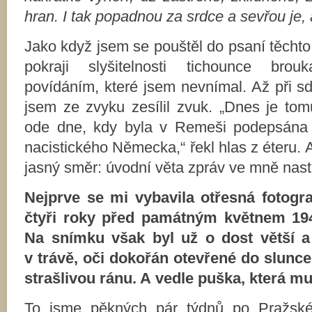
hran. I tak popadnou za srdce a sevřou je, 
Jako když jsem se pouštěl do psaní těchto
pokraji slyšitelnosti tichounce brou
povídáním, které jsem nevnímal. Až při sd
jsem ze zvyku zesílil zvuk. „Dnes je tom
ode dne, kdy byla v Remeši podepsána 
nacistického Německa,“ řekl hlas z éteru. 
jasný směr: úvodní věta zpráv ve mně nasta
Nejprve se mi vybavila otřesná fotograf
čtyři roky před památným květnem 19
Na snímku však byl už o dost větší a 
v trávě, oči dokořán otevřené do slunce
strašlivou ránu. A vedle puška, která m
To jsme pěkných pár týdnů po Pražské