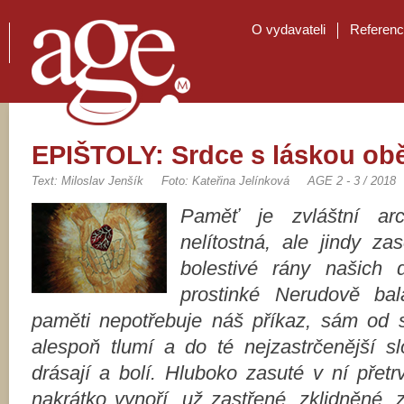
O vydavateli
Referen
EPIŠTOLY: Srdce s láskou ob
Text: Miloslav Jenšík
Foto: Kateřina Jelínková
AGE 2 - 3 / 2018
Paměť je zvláštní ar
nelítostná, ale jindy za
bolestivé rány našich d
prostinké Nerudově bal
paměti nepotřebuje náš příkaz, sám od
alespoň tlumí a do té nejzastrčenější sl
drásají a bolí. Hluboko zasuté v ní přet
nakrátko vynoří, už zastřené, zklidněné, 