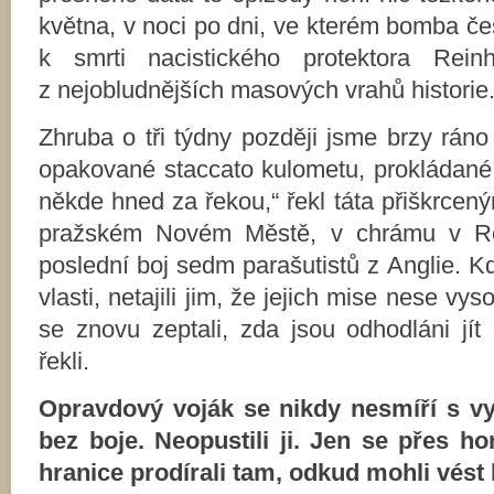
května, v noci po dni, ve kterém bomba če
k smrti nacistického protektora Rein
z nejobludnějších masových vrahů historie
Zhruba o tři týdny později jsme brzy ráno
opakované staccato kulometu, prokládané j
někde hned za řekou,“ řekl táta přiškrcen
pražském Novém Městě, v chrámu v Ress
poslední boj sedm parašutistů z Anglie. K
vlasti, netajili jim, že jejich mise nese vy
se znovu zeptali, zda jsou odhodláni jít
řekli.
Opravdový voják se nikdy nesmíří s vyd
bez boje. Neopustili ji. Jen se přes ho
hranice prodírali tam, odkud mohli vést 