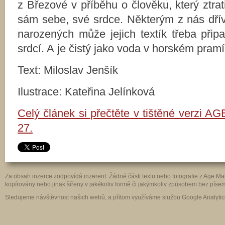
z Březové v příběhu o člověku, který ztra
sám sebe, své srdce. Některým z nás dřív
narozených může jejich textík třeba připa
srdcí. A je čistý jako voda v horském pram
Text: Miloslav Jenšík
Ilustrace: Kateřina Jelínková
Celý článek si přečtěte v tištěné verzi AG
27.
Za obsah inzerce zodpovídá inzerent. Žádné části textu nebo fotografie z Age 
kopírovány nebo jinak šířeny v jakékoliv formě či jakýmkoliv způsobem bez pís
Sledujeme návštěvnost našich webů, a přitom využíváme službu Google Analytics