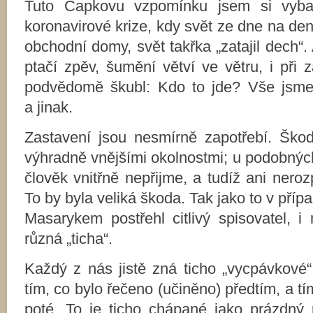
Tuto Čapkovu vzpomínku jsem si vybav
koronavirové krize, kdy svět ze dne na den z
obchodní domy, svět takřka „zatajil dech“. 
ptačí zpěv, šumění větví ve větru, i při
podvědomě škubl: Kdo to jde? Vše jsme
a jinak.
Zastavení jsou nesmírně zapotřebí. Ško
výhradně vnějšími okolnostmi; u podobných 
člověk vnitřně nepřijme, a tudíž ani nero
To by byla veliká škoda. Tak jako to v pří
Masarykem postřehl citlivý spisovatel, i
různá „ticha“.
Každý z nás jistě zná ticho „vycpávkové“
tím, co bylo řečeno (učiněno) předtím, a t
poté. To je ticho chápané jako prázdný 