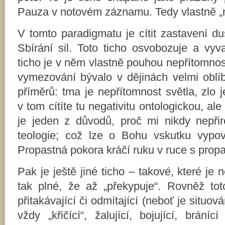
Pauza v notovém záznamu. Tedy vlastně „n
V tomto paradigmatu je cítit zastavení du
Sbírání sil. Toto ticho osvobozuje a vyva
ticho je v něm vlastně pouhou nepřítomnos
vymezování bývalo v dějinách velmi obl
příměrů: tma je nepřítomnost světla, zlo 
v tom cítíte tu negativitu ontologickou, a
je jeden z důvodů, proč mi nikdy nepřiro
teologie; což lze o Bohu vskutku vypo
Propastná pokora kráčí ruku v ruce s pro
Pak je ještě jiné ticho – takové, které je 
tak plné, že až „překypuje“. Rovněž tot
přitakávající či odmítající (neboť je situov
vždy „křičící“, žalující, bojující, brání