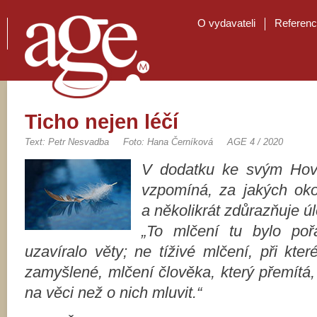
O vydavateli
Referen
Ticho nejen léčí
Text: Petr Nesvadba
Foto: Hana Černíková
AGE 4 / 2020
V dodatku ke svým Ho
vzpomíná, za jakých okol
a několikrát zdůrazňuje ú
„To mlčení tu bylo poř
uzavíralo věty; ne tíživé mlčení, při kte
zamyšlené, mlčení člověka, který přemítá,
na věci než o nich mluvit.“