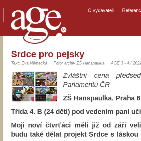
O vydavateli
Referen
Srdce pro pejsky
Text: Eva Německá
Foto: archiv ZŠ Hanspaulka
AGE 3 - 4 / 202
Zvláštní cena předse
Parlamentu ČR
ZŠ Hanspaulka, Praha 6
Třída 4. B (24 dětí) pod vedením paní u
Moji noví čtvrťáci měli již od září veli
budu také dělat projekt Srdce s láskou