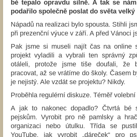
bé tepalo opravdu silně. A tak se nám
podařilo společně poslat do světa velký 
Nápadů na realizaci bylo spousta. Stihli js
při prezenční výuce v září. A před Vánoci js
Pak jsme si museli najít čas na online 
projekt vyladili a vybrali ten správný 
otáleli, protože jsme tiše doufali, ž
pracovat, až se vrátíme do školy. Časem by
je nejistý. Ale vzdát se projektu? Nikdy.
Proběhla regulérní diskuze. Téměř volební
A jak to nakonec dopadlo? Čtvrtá bé s
pejskům. Vyrobit pro ně pamlsky a hrač
organizaci nebo útulku. Třída se pust
YouTube, jak vyrobit „dáreček“ pro ps