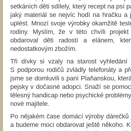
setkáních děti sdílely, který recept na psí
jaký materiál se nejvíc hodí na hračku 
uplést. Mnozí svoje výrobky okamžitě test
rodiny. Myslím, že v této chvíli proje
obdaroval děti radostí a elánem, kter
nedostatkovým zbožím.
Tři dívky si vzaly na starost vyhledání 
S podporou rodičů zvládly telefonáty a př
jsme se domluvili s paní Plaňanskou, kter
pejsky v dočasné adopci. Snaží se pomoci
tělesný handicap nebo psychické problémy, a
nové majitele.
Po nějakém čase domácí výroby dárečků jsm
a budeme moci obdarovat ještě někoho. Ko