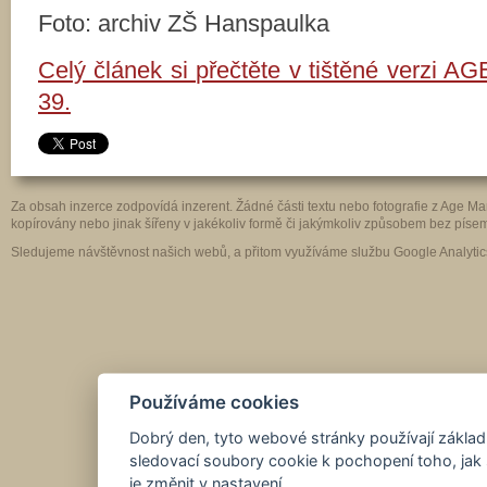
Foto: archiv ZŠ Hanspaulka
Celý článek si přečtěte v tištěné verzi AG
39.
Za obsah inzerce zodpovídá inzerent. Žádné části textu nebo fotografie z Age 
kopírovány nebo jinak šířeny v jakékoliv formě či jakýmkoliv způsobem bez pís
Sledujeme návštěvnost našich webů, a přitom využíváme službu Google Analytics
Používáme cookies
Dobrý den, tyto webové stránky používají základ
sledovací soubory cookie k pochopení toho, jak 
je změnit v nastavení.