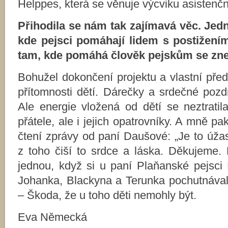
Helppes, která se věnuje výcviku asistenčn
Přihodila se nám tak zajímavá věc. Jed
kde pejsci pomáhají lidem s postižení
tam, kde pomáhá člověk pejskům se zn
Bohužel dokončení projektu a vlastní pře
přítomnosti dětí. Dárečky a srdečné poz
Ale energie vložená od dětí se neztratil
přátele, ale i jejich opatrovníky. A mně pa
čtení zprávy od paní Daušové: „Je to úža
z toho čiší to srdce a láska. Děkujeme. 
jednou, když si u paní Plaňanské pejsci
Johanka, Blackyna a Terunka pochutnával
– Škoda, že u toho děti nemohly být.
Eva Německá