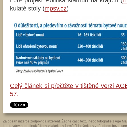
ESF projekt Politika stárnutí na krajích (
m
kulaté stoly (
mpsv.cz
)
Celý článek si přečtěte v tištěné verzi AG
57.
Za obsah inzerce zodpovídá inzerent. Žádné části textu nebo fotografie z Age 
kopírovány nebo jinak šířeny v jakékoliv formě či jakýmkoliv způsobem bez pís