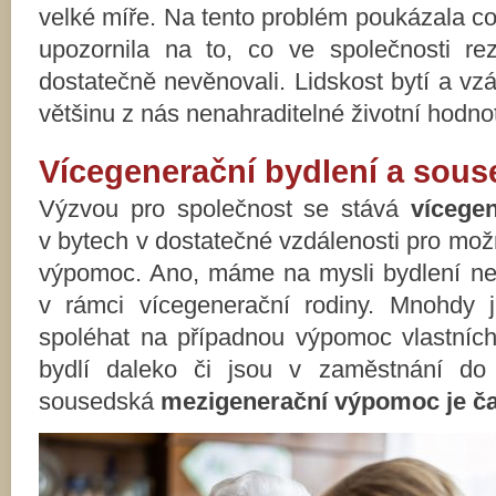
velké míře. Na tento problém poukázala c
upozornila na to, co ve společnosti r
dostatečně nevěnovali. Lidskost bytí a v
většinu z nás nenahraditelné životní hodnot
Vícegenerační bydlení a sou
Výzvou pro společnost se stává
vícegen
v bytech v dostatečné vzdálenosti pro m
výpomoc. Ano, máme na mysli bydlení ne
v rámci vícegenerační rodiny. Mnohdy 
spoléhat na případnou výpomoc vlastních 
bydlí daleko či jsou v zaměstnání do 
sousedská
mezigenerační výpomoc je ča