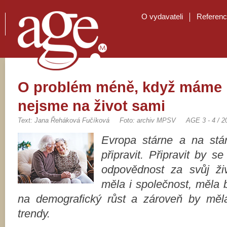
O vydavateli
Referen
O problém méně, když máme k
nejsme na život sami
Text: Jana Řeháková Fučíková
Foto: archiv MPSV
AGE 3 - 4 / 2
Evropa stárne a na stár
připravit. Připravit by 
odpovědnost za svůj živ
měla i společnost, měla 
na demografický růst a zároveň by měl
trendy.