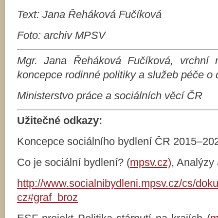
Text: Jana
Ř
eh
áková Fučíková
Foto: archiv MPSV
Mgr. Jana Ř
eh
áková Fučíková,
vrchní 
koncepce rodinn
é
politiky a
slu
žeb péče o d
Ministerstvo práce a
soci
ální
ch v
ěcí ČR
Užitečn
é
odkazy:
Koncepce sociálního bydlení ČR 2015–202
Co je sociální bydlení? (
mpsv.cz)
, Analýzy
http://www.socialnibydleni.mpsv.cz/cs/dok
cz#graf_broz