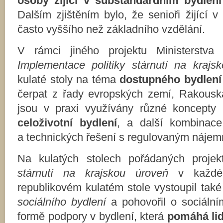
osoby žijící v substandardním bydlen
Dalším zjištěním bylo, že senioři žijící 
často vyššího než základního vzdělání.
V rámci jiného projektu Ministerstva 
Implementace politiky stárnutí na krajs
kulaté stoly na téma
dostupn
é
ho bydlen
čerpat z řady evropských zemí, Rakous
jsou v praxi využívány různé koncepty 
celoživotní bydlení
, a další kombinace
a technických řešení s regulovaným náje
Na kulatých stolech pořádaných proj
stárnutí na krajskou úroveň
v každém
republikovém kulatém stole vystoupil tak
sociálního bydlení
a pohovořil o sociální
formě podpory v bydlení, která
pomáhá li