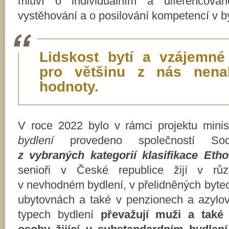
mluví o individuálním a diferencova
vystěhování a o posilování kompetencí v b
Lidskost bytí a vzájemné
pro většinu z nás nenahr
hodnoty.
V roce 2022 bylo v rámci projektu mini
bydlení
provedeno společností So
z vybraných kategorií klasifikace Eth
senioři v České republice žijí v různ
v nevhodném bydlení, v přelidněných byte
ubytovnách a také v penzionech a azyl
typech bydlení
převažují muži a tak