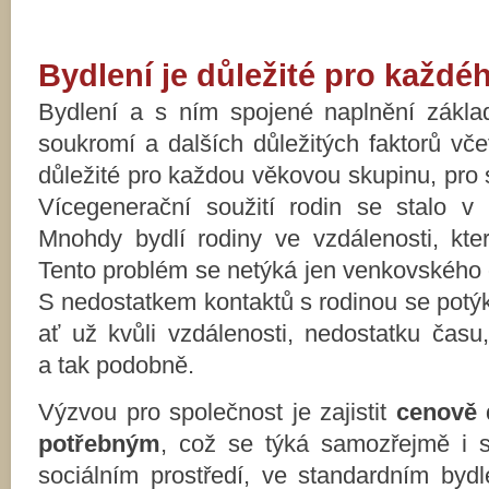
Bydlení je důležit
é
pro každ
é
Bydlení a s ním spojené naplnění základ
soukromí a dalších důležitých faktorů vče
důležité pro každou věkovou skupinu, pro s
Vícegenerační soužití rodin se stalo v 
Mnohdy bydlí rodiny ve vzdálenosti, kte
Tento problém se netýká jen venkovského o
S nedostatkem kontaktů s rodinou se potý
ať už kvůli vzdálenosti, nedostatku času,
a tak podobně.
Výzvou pro společnost je zajistit
cenově 
potřebným
, což se týká samozřejmě i s
sociálním prostředí, ve standardním bydl