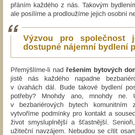
přáním každého z nás. Takovým bydlením
ale posílíme a prodloužíme jejich osobní n
Výzvou pro společnost je
dostupné nájemní bydlení 
Přemýšlíme-li nad
řešením bytových do
jistě nás každého napadne bezbariér
v úvahách dál. Bude takové bydlení pos
potřeby? Mnohdy ano, mnohdy ne. Um
v bezbariérových bytech komunitním 
vytvoříme podmínky pro kontakt a souse
život smysluplnější a šťastnější. Senioř
užiteční navzájem. Nebudou se cítit osa