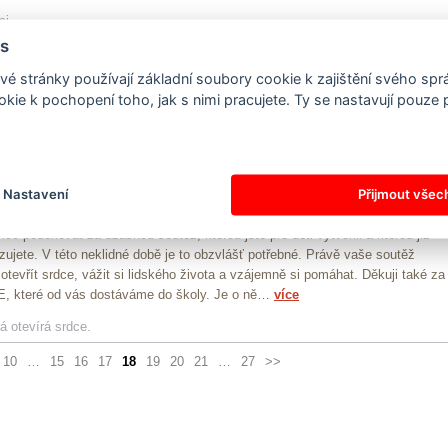
ci.
s
Nesázalovi
é stránky používají základní soubory cookie k zajištění svého sp
 nás láska na první pohled! Bezprostředně potom, co nám ho vydavatelé
kie k pochopení toho, jak s nimi pracujete. Ty se nastavují pouze
i našem prvním setkání darovali, jsme se do něj opravdu zamilovali. A o tuto
 i s našimi hosty již více než dva roky, kdy je AGE nezbytnou součástí
que hotelu RADUN**** v Luhačovicích. AGE nás velmi…
více
Nastavení
Přijmout všec
ová
c poděkovat za úžasnou soutěž, kterou jste pro děti vytvořili a kterou již
ujete. V této neklidné době je to obzvlášť potřebné. Právě vaše soutěž
 otevřít srdce, vážit si lidského života a vzájemně si pomáhat. Děkuji také za
E, které od vás dostáváme do školy. Je o ně…
více
 otevírá srdce.
10
…
15
16
17
18
19
20
21
…
27
>>