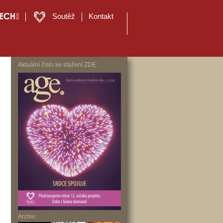
Soutěž
Kontakt
Aktuální číslo ke stažení ZDE:
E
y
Archiv: