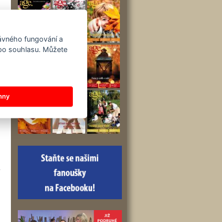
rávného fungování a
 po souhlasu. Můžete
hny