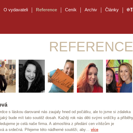
O vydavateli
Reference
Ceník
Archiv
Články
REFERENC
ová
dce s láskou darované nás zaujaly hned od počátku, ale to jsme si zdaleka
, jaký bude mít tato soutěž dosah. Každý rok nás děti svými srdíčky a příběh
ledujeme je celá naše firma. A atmosféra z předání cen vítězům je
ivá a srdečná. Přejeme této nádherné soutěži, aby…
více