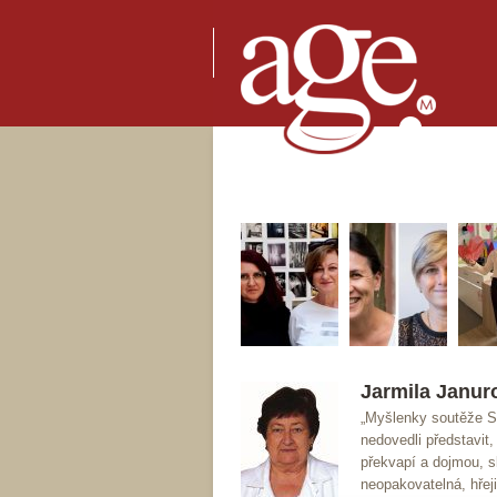
Jarmila Janur
„Myšlenky soutěže Sr
nedovedli představit
překvapí a dojmou, s
neopakovatelná, hřej