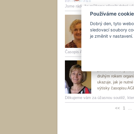
Jsme rádi, že můžeme přispět dobré vě
Používáme cookie
Jana a Marek 
Dobrý den, tyto webov
„Časopis AGE byl pro
sledovací soubory coo
manželé Jenšíkovi př
je změnit v nastavení.
svou lásku se dělíme
výbavy pokojů Bouti
Časopis AGE byl láska na první pohled.
Lenka Horáčk
„Chci vašemu týmu mo
druhým rokem organiz
ukazuje, jak je nutné
výtisky časopisu AG
Děkujeme vám za úžasnou soutěž, která
<<
1
…